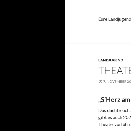
Eure Landjugen
LANDJUGEND
THEATE
7. NOVEMBER 2
„S’Herz am
Das dachte sich 
gibt es auch 202
Theatervorführu