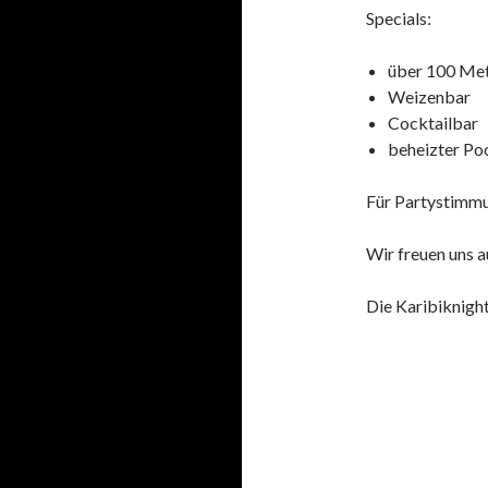
Specials:
über 100 Met
Weizenbar
Cocktailbar
beheizter Po
Für Partystimmu
Wir freuen uns a
Die Karibiknigh