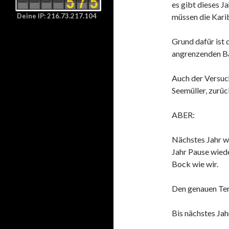
es gibt dieses 
Deine IP: 216.73.217.104
müssen die Kari
Grund dafür ist 
angrenzenden Ba
Auch der Versuc
Seemüller, zurüc
ABER:
Nächstes Jahr wo
Jahr Pause wied
Bock wie wir.
Den genauen Term
Bis nächstes Jah