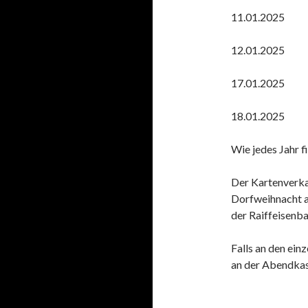
11.01.2025
12.01.2025
17.01.2025
18.01.2025
Wie jedes Jahr f
Der Kartenverka
Dorfweihnacht a
der Raiffeisenb
Falls an den ein
an der Abendkas