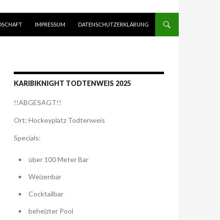
DSCHAFT
IMPRESSUM
DATENSCHUTZERKLÄRUNG
KARIBIKNIGHT TODTENWEIS 2025
!!ABGESAGT!!
Ort: Hockeyplatz Todtenweis
Specials:
über 100 Meter Bar
Weizenbar
Cocktailbar
beheizter Pool