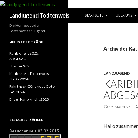
ZUM INHALT SPRINGEN
Suchen
Landjugend Todtenweis
STARTSEITE
ÜBER UNS
Die Homepage der
Todtenweiser Jugend
NEUESTE BEITRÄGE
Archiv der Ka
Karibiknight 2025:
ABGESAGT!
Theater 2025
LANDJUGEND
Karibiknight Todtenweis
08.06.2024
KARIBI
Fahrt nach Görisried „Go to
ABGES
Gö“ 2024
Bilder Karibiknight 2023
12. MAI 2025
BESUCHER-ZÄHLER
Hallo zusammen
Besucher seit 03.02.2015