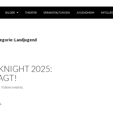
BILDER
THEATER
VERANSTALTUNGEN
JUGENDHEIM
MITGLIE
tegorie: Landjugend
KNIGHT 2025:
AGT!
TOBIAS HABERL
,