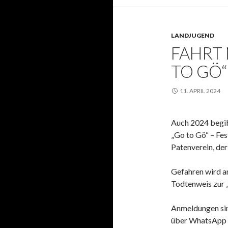
LANDJUGEND
FAHRT 
TO GÖ“
11. APRIL 2024
Auch 2024 begib
„Go to Gö“ – Fes
Patenverein, der
Gefahren wird a
Todtenweis zur 
Anmeldungen sin
über WhatsApp mö